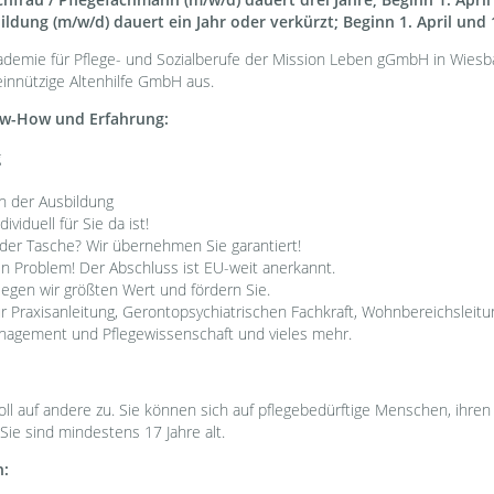
ildung (m/w/d) dauert ein Jahr oder verkürzt; Beginn 1. April und
kademie für Pflege- und Sozialberufe der Mission Leben gGmbH in Wies
innützige Altenhilfe GmbH aus.
ow-How und Erfahrung:
g
n der Ausbildung
ividuell für Sie da ist!
 der Tasche? Wir übernehmen Sie garantiert!
in Problem! Der Abschluss ist EU-weit anerkannt.
 legen wir größten Wert und fördern Sie.
r Praxisanleitung, Gerontopsychiatrischen Fachkraft, Wohnbereichsleitu
anagement und Pflegewissenschaft und vieles mehr.
ll auf andere zu. Sie können sich auf pflegebedürftige Menschen, ihren 
Sie sind mindestens 17 Jahre alt.
n: