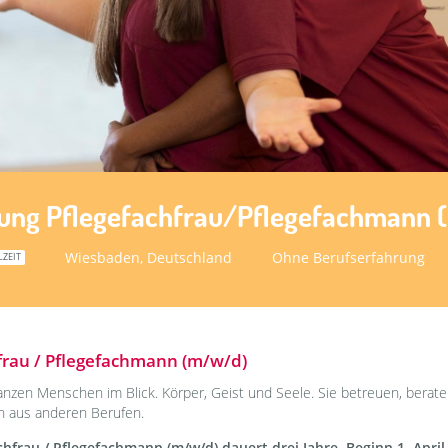
dung Pflegefachfrau/Pflegefachmann 
Wiesbaden, Deutschland
Ohne Berufserfahrung
LZEIT
frau / Pflegefachmann (m/w/d)
anzen Menschen im Blick. Körper, Geist und Seele. Sie betreuen, berate
en aus anderen Berufen.
hfrau / Pflegefachmann (m/w/d) dauert drei Jahre, Beginn 1. Apri